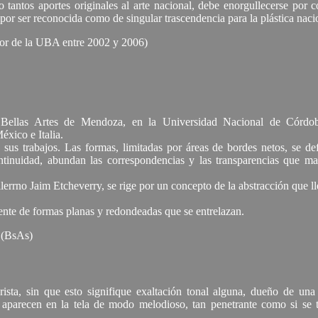
 tantos aportes originales al arte nacional, debe enorgullecerse por
por ser reconocida como de singular trascendencia para la plástica naci
or de la UBA entre 2002 y 2006)
 Bellas Artes de Mendoza, en la Universidad Nacional de Córdob
éxico e Italia.
n sus trabajos. Las formas, limitadas por áreas de bordes netos, se d
inuidad, abundan las correspondencias y las transparencias que mar
llerrno Jaim Etcheverry, se rige por un concepto de la abstracción que l
vente de formas planas y redondeadas que se entrelazan.
e (BsAs)
rista, sin que esto signifique exaltación tonal alguna, dueño de una
 aparecen en la tela de modo melodioso, tan penetrante como si se tr