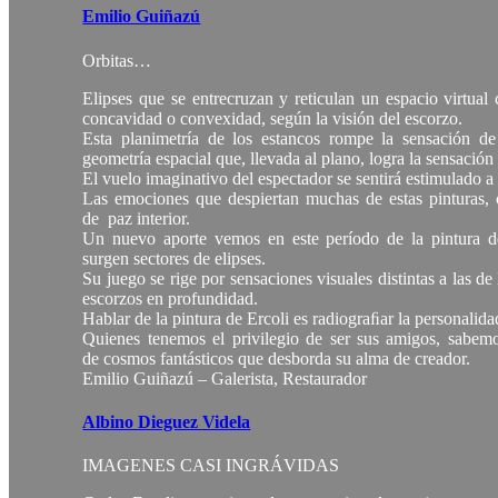
Emilio Guiñazú
Orbitas…
Elipses que se entrecruzan y reticulan un espacio virtua
concavidad o convexidad, según la visión del escorzo.
Esta planimetría de los estancos rompe la sensación d
geometría espacial que, llevada al plano, logra la sensació
El vuelo imaginativo del espectador se sentirá estimulado a 
Las emociones que despiertan muchas de estas pinturas, 
de paz interior.
Un nuevo aporte vemos en este período de la pintura de
surgen sectores de elipses.
Su juego se rige por sensaciones visuales distintas a las d
escorzos en profundidad.
Hablar de la pintura de Ercoli es radiograﬁar la personalidad
Quienes tenemos el privilegio de ser sus amigos, sabemos
de cosmos fantásticos que desborda su alma de creador.
Emilio Guiñazú – Galerista, Restaurador
Albino Dieguez Videla
IMAGENES CASI INGRÁVIDAS